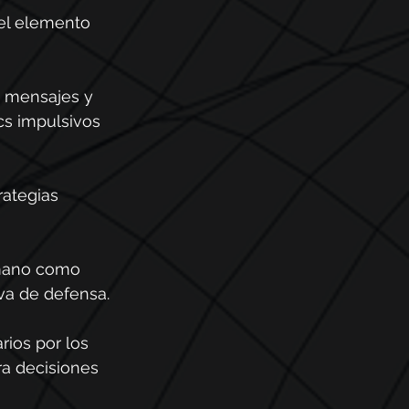
 el elemento 
, mensajes y 
cs impulsivos 
rategias 
umano como 
va de defensa.
rios por los 
ra decisiones 