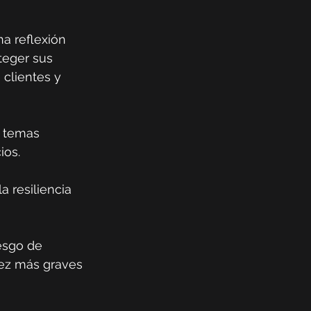
na reflexión 
teger sus 
 clientes y 
s temas 
ios.
a resiliencia 
esgo de 
vez más graves 