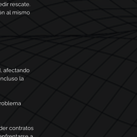
dir rescate. 
ón al mismo 
, afectando 
ncluso la 
problema 
er contratos 
enfrentarse a 