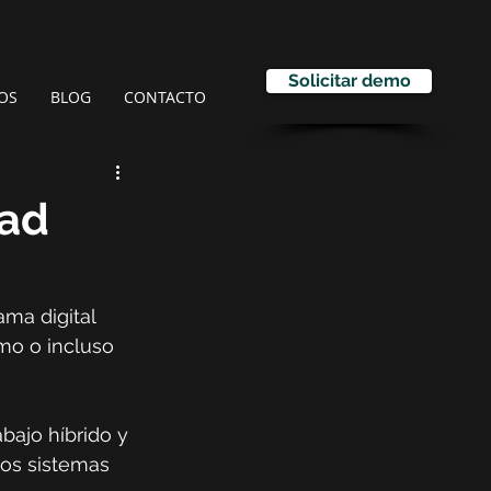
Solicitar demo
OS
BLOG
CONTACTO
dad
ma digital 
mo o incluso 
abajo híbrido y 
los sistemas 