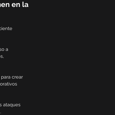
en en la 
ciente 
so a 
s, 
 para crear 
orativos 
s ataques 
.