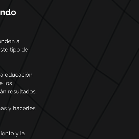
endo 
enden a 
ste tipo de 
 la educación 
e los 
án resultados.
nas y hacerles 
iento y la 