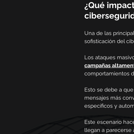
¿Qué impacto
ciberseguri
Una de las principa
sofisticación del ci
Los ataques masivo
campañas altament
comportamientos dig
Esto se debe a que l
mensajes más convi
específicos y autom
Este escenario hac
llegan a parecerse 