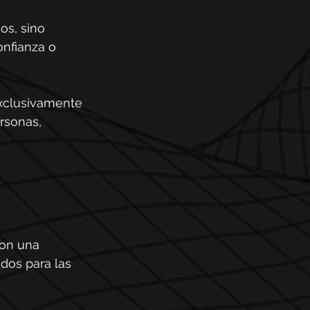
os, sino 
nfianza o 
xclusivamente 
rsonas, 
con una 
dos para las 