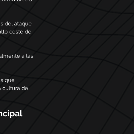
s del ataque 
alto coste de 
almente a las 
as que 
 cultura de 
ncipal 