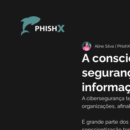
Aline Silva | PhishX
A consci
seguran
informa
A cibersegurança t
organizações, afina
E grande parte dos
conscientização te