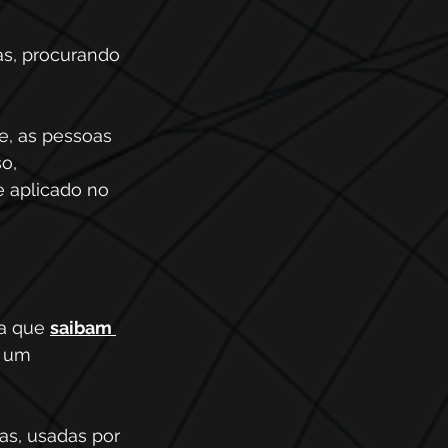
s, procurando 
e, as pessoas 
o, 
 aplicado no 
a que 
saibam 
 um 
s, usadas por 