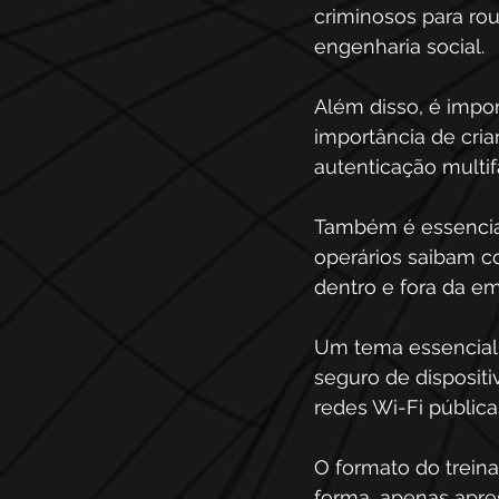
criminosos para ro
engenharia social.
Além disso, é impo
importância de cria
autenticação multifa
Também é essencial
operários saibam c
dentro e fora da e
Um tema essencial 
seguro de dispositi
redes Wi-Fi pública
O formato do treina
forma, apenas apre