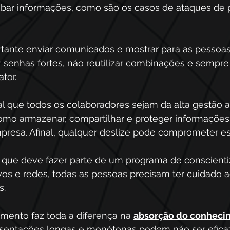
ubar informações, como são os casos de ataques de p
rtante enviar comunicados e mostrar para as pessoas
r senhas fortes, não reutilizar combinações e sempre
tor.
 que todos os colaboradores sejam da alta gestão a
omo armazenar, compartilhar e proteger informações 
mpresa. Afinal, qualquer deslize pode comprometer e
que deve fazer parte de um programa de conscientiz
vos e redes, todas as pessoas precisam ter cuidado a
s.
mento faz toda a diferença na 
absorção do conheci
sentações longas e monótonas podem não ser eficaz