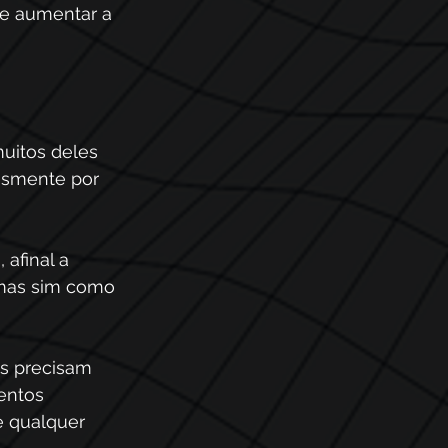
 e aumentar a 
uitos deles 
lesmente por 
afinal a 
 mas sim como 
s precisam 
entos 
e qualquer 