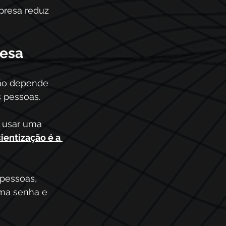
presa reduz 
esa 
ão depende 
pessoas. 
 usar uma 
ientização é a 
pessoas, 
uma senha e 