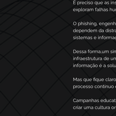
É preciso que as i
exploram falhas hu
O phishing, engenha
dependem da distr
sistemas e informaç
Dessa forma,um sim
infraestrutura de 
informação é a solu
Mas que fique clar
processo contínuo 
Campanhas educativ
criar uma cultura o