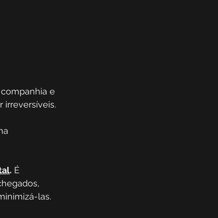
 companhia e 
irreversíveis.
ma 
tal
.
 É 
chegados, 
minimizá-las.