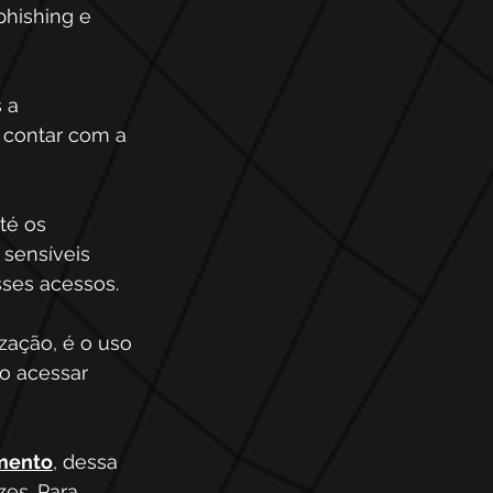
hishing e 
 a 
 contar com a 
té os 
sensíveis 
sses acessos.
ação, é o uso 
o acessar 
mento
, dessa 
es. Para 