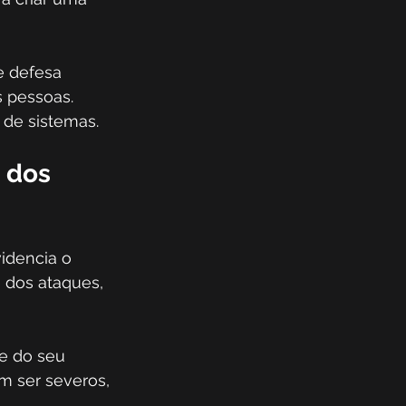
e defesa 
s pessoas. 
 de sistemas.
 dos 
idencia o 
 dos ataques, 
e do seu 
 ser severos, 