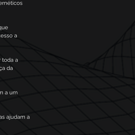
rnéticos 
que 
esso a 
 toda a 
ça da 
im a um 
as ajudam a 