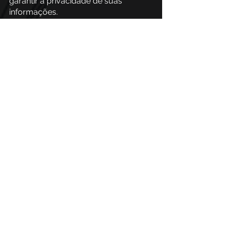
garantir a privacidade de suas 
informações. 
Se você gostou do conteúdo, o que 
acha de compartilhar essas dicas 
com pessoas conhecidas que 
utilizam o LinkedIn?