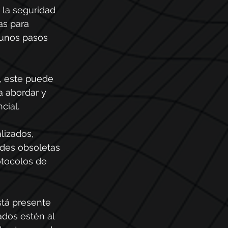
la seguridad 
s para 
unos pasos 
, este puede 
a abordar y 
cial.
lizados, 
ades obsoletas 
tocolos de 
stá presente 
ados estén al 