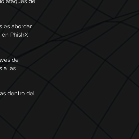
do ataques de 
s es abordar 
s en PhishX 
avés de 
 a las 
as dentro del 