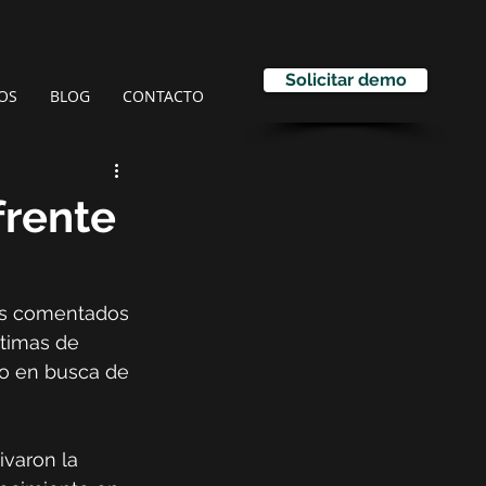
Solicitar demo
OS
BLOG
CONTACTO
frente
ás comentados 
ctimas de 
so en busca de 
varon la 