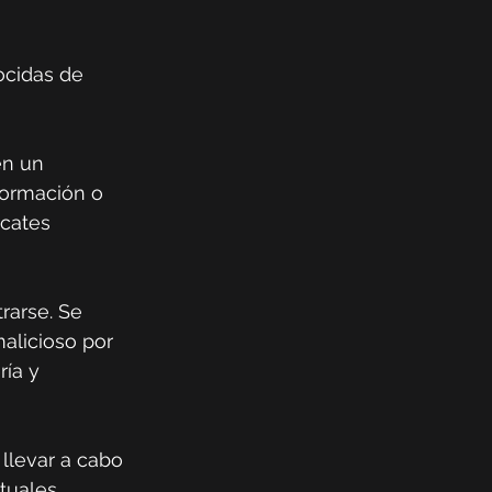
ocidas de 
en un 
formación o 
cates 
rarse. Se 
licioso por 
ía y 
llevar a cabo 
tuales, 