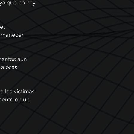
 ya que no hay 
el 
ermanecer 
cantes aún 
 a esas 
 las víctimas 
mente en un 