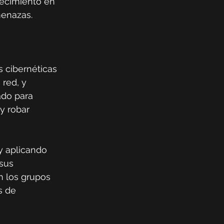
recimiento en 
menazas.
 cibernéticas 
red, y 
ado para 
y robar 
y aplicando 
sus 
n los grupos 
s de 