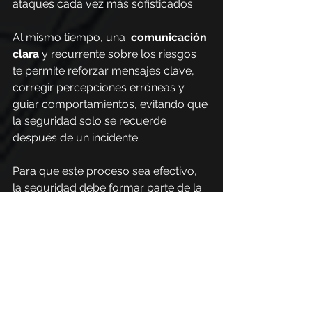
ataques cada vez más sofisticados.
Al mismo tiempo, una 
comunicación 
clara
y recurrente sobre los riesgos 
te permite reforzar mensajes clave, 
corregir percepciones erróneas y 
guiar comportamientos, evitando que 
la seguridad solo se recuerde 
después de un incidente.
Para que este proceso sea efectivo, 
la seguridad debe formar parte de la 
rutina y no tratarse como una 
excepción ni un obstáculo operativo.
Cuando las prácticas seguras se 
integran en los flujos de trabajo, las 
herramientas utilizadas y las 
decisiones cotidianas, dejan de verse 