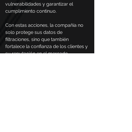
vulnerabilidades y garantizar el 
cumplimiento continuo.
Con estas acciones, la compañía no 
solo protege sus datos de 
filtraciones, sino que también 
fortalece la confianza de los clientes y 
su reputación en el mercado, 
contribuyendo a un entorno digital 
más seguro y confiable.
¿Qué es PhishX?
PhishX es un ecosistema dedicado a 
la protección de datos y la 
ciberseguridad, nuestra plataforma 
ofrece soluciones innovadoras para 
ayudar a las organizaciones a 