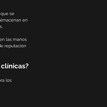
 que se 
 almacenan en 
s.
 en las manos 
de reputación 
clínicas?
ra los 