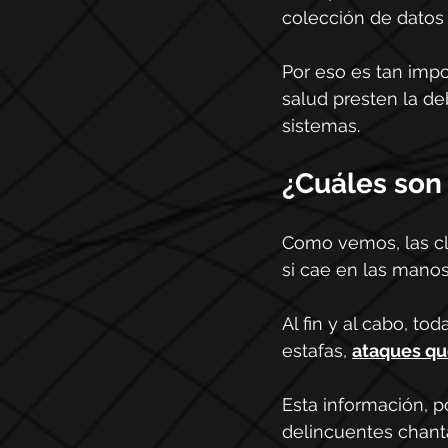
colección de datos
Por eso es tan impo
salud presten la d
sistemas.
¿Cuáles son 
Como vemos, las cl
si cae en las mano
Al fin y al cabo, t
estafas, 
ataques qu
Esta información, p
delincuentes chanta