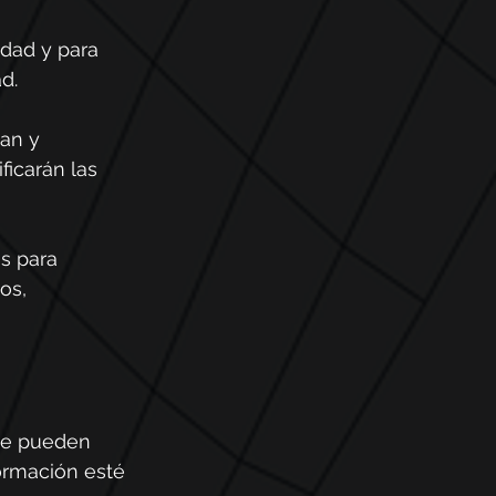
idad y para 
d.
an y 
ficarán las 
s para 
os, 
que pueden 
formación esté 