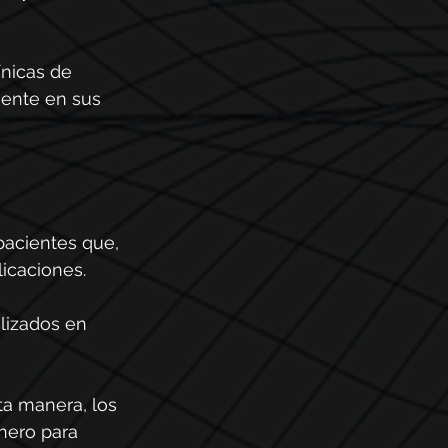
ínicas de 
mente en sus 
acientes que, 
icaciones.
lizados en 
ta manera, los 
nero para 