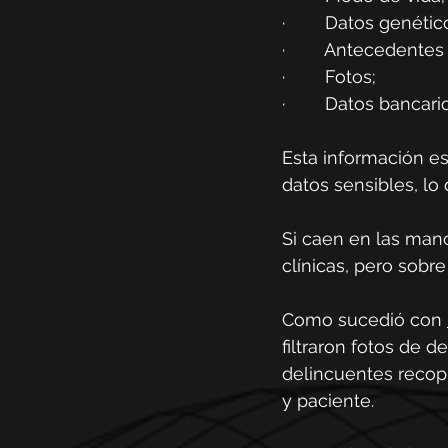
·        Datos genétic
·        Antecedentes
·        Fotos;
·        Datos bancari
Esta información e
datos sensibles, lo
Si caen en las man
clínicas, pero sobr
Como sucedió con 
filtraron fotos de 
delincuentes recop
y paciente. 