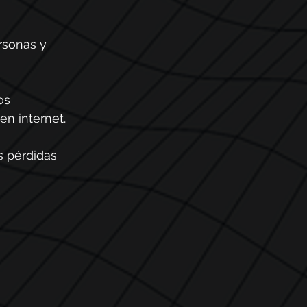
rsonas y 
os 
en internet. 
 pérdidas 