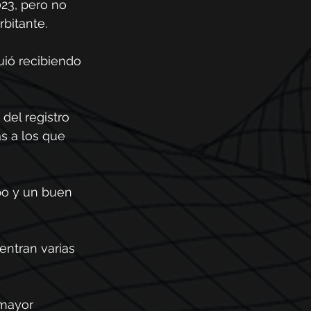
23, pero no 
rbitante.
uió recibiendo 
del registro 
s a los que 
po y un buen 
entran varias 
 mayor 