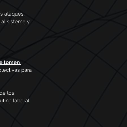
s ataques, 
al sistema y 
e tomen 
lectivas para 
de los 
utina laboral 