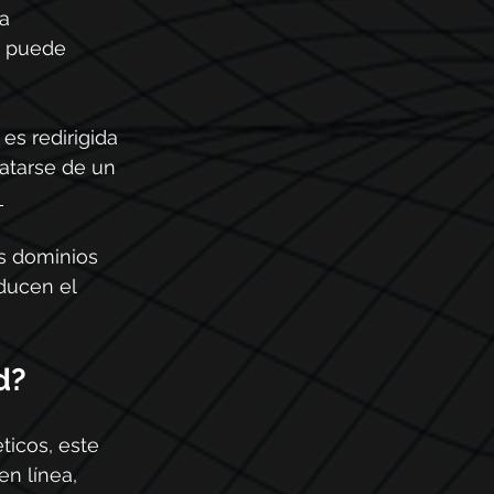
a 
e puede 
s redirigida 
ratarse de un 
os dominios 
ducen el 
d?
ticos, este 
n línea, 