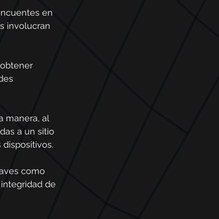
lincuentes en 
as involucran 
 obtener 
des 
a manera, al 
as a un sitio 
dispositivos.
raves como 
integridad de 