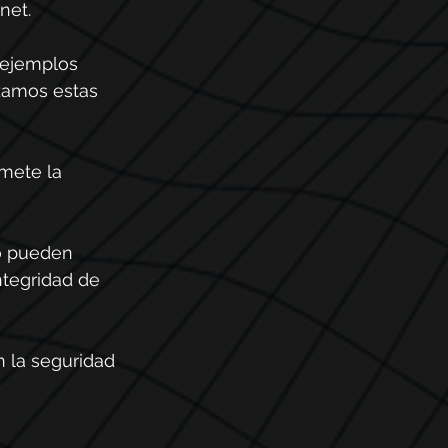
net.
 ejemplos 
zamos estas 
mete la 
o pueden 
tegridad de 
 la seguridad 