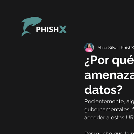
Aline Silva | PhishX
¿Por qué
amenaza 
datos?
Recientemente, alg
gubernamentales, fu
acceder a estas URL,
Por mucho que la no