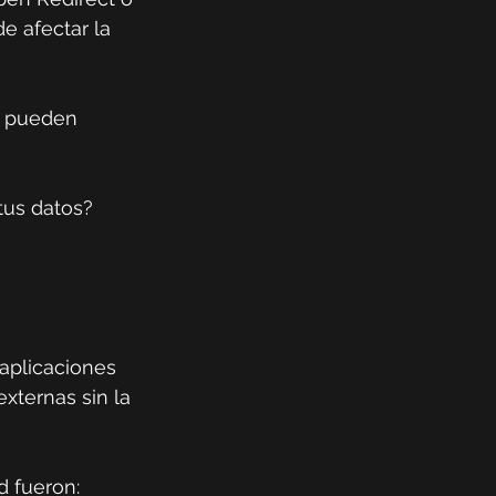
e afectar la 
, pueden 
tus datos? 
aplicaciones 
xternas sin la 
d fueron: