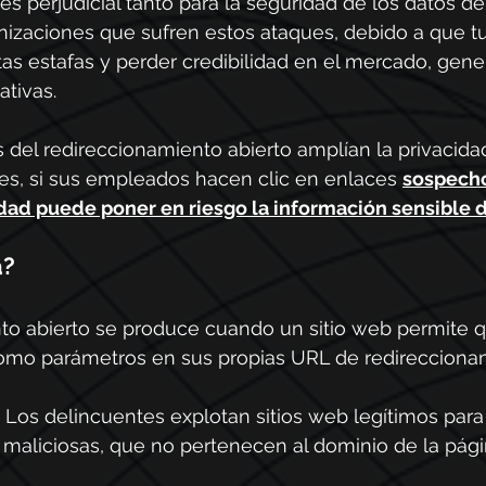
es perjudicial tanto para la seguridad de los datos de
nizaciones que sufren estos ataques, debido a que 
tas estafas y perder credibilidad en el mercado, gen
tivas.
 del redireccionamiento abierto amplían la privacida
es, si sus empleados hacen clic en enlaces 
sospecho
idad puede poner en riesgo la información sensible 
a?
nto abierto se produce cuando un sitio web permite 
omo parámetros en sus propias URL de redirecciona
 Los delincuentes explotan sitios web legítimos para di
maliciosas, que no pertenecen al dominio de la página