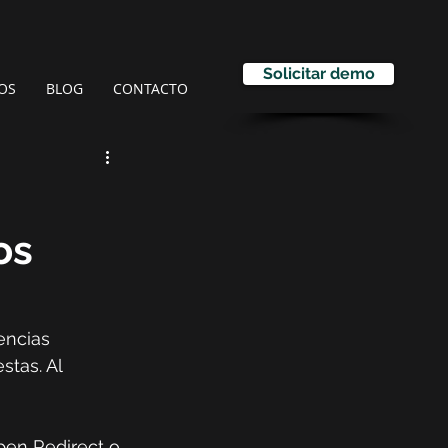
Solicitar demo
OS
BLOG
CONTACTO
os
encias 
tas. Al 
pen Redirect o 