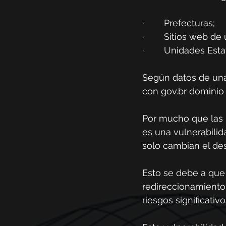
·        Prefecturas;
·        Sitios web d
·        Unidades Es
Según datos de una
con 
gov.br
 dominio
Por mucho que las n
es una vulnerabilid
solo cambian el des
Esto se debe a que 
redireccionamientos
riesgos significativ