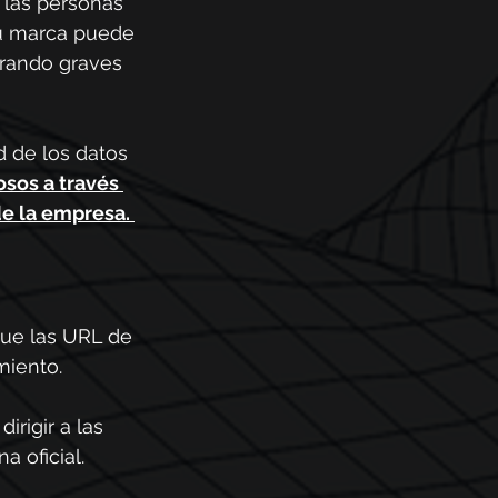
 las personas 
tu marca puede 
erando graves 
d de los datos 
sos a través 
de la empresa.
que las URL de 
miento.
rigir a las 
 oficial.