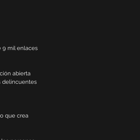
 9 mil enlaces 
ción abierta 
s delincuentes 
lo que crea 