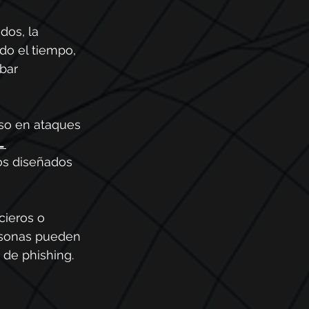
dos, la 
do el tiempo, 
bar 
so en ataques 
 
sos diseñados 
cieros o 
ersonas pueden 
 de phishing.