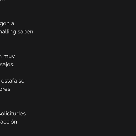
igen a 
halling saben 
n muy 
sajes.
 estafa se 
ores 
olicitudes 
 acción 