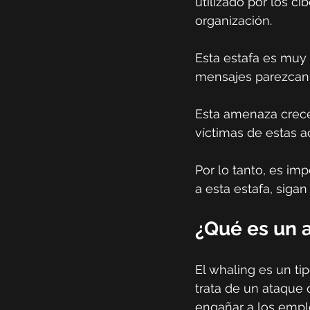
utilizado por los c
organización.
Esta estafa es muy 
mensajes parezcan l
Esta amenaza crece
víctimas de estas a
Por lo tanto, es im
a esta estafa, siga
¿Qué es un 
El whaling es un ti
trata de un ataque d
engañar a los empl