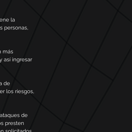
ene la 
s personas, 
n más 
así ingresar 
a de 
 los riesgos, 
 ataques de 
s presten 
 solicitados.