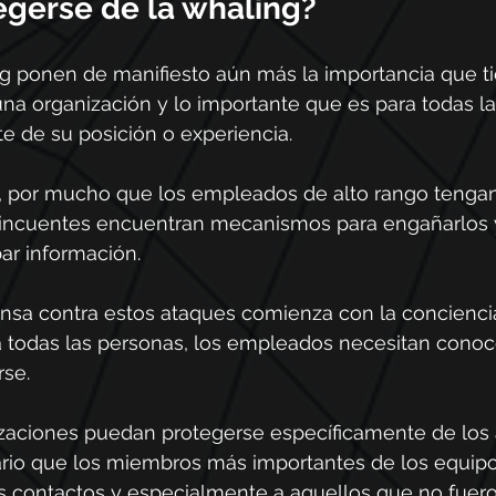
gerse de la whaling?
g ponen de manifiesto aún más la importancia que ti
na organización y lo importante que es para todas la
 de su posición o experiencia.
, por mucho que los empleados de alto rango tenga
elincuentes encuentran mecanismos para engañarlos y 
bar información.
fensa contra estos ataques comienza con la concienci
 todas las personas, los empleados necesitan conocer
rse.
izaciones puedan protegerse específicamente de los
ario que los miembros más importantes de los equipo
s contactos y especialmente a aquellos que no fueron