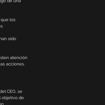
ango de una 
 que los 
s.
han sido 
esten atención 
tas acciones.
del CEO, se 
l objetivo de 
ón 