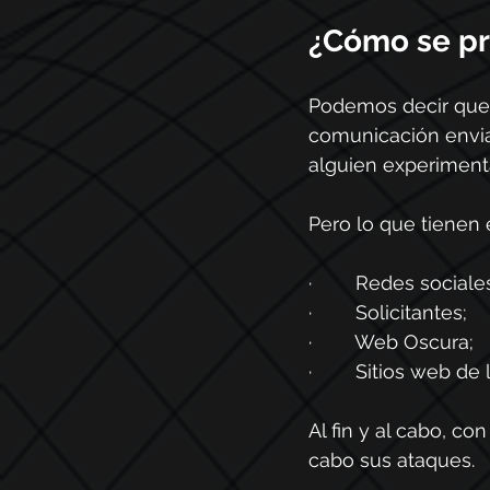
¿Cómo se pr
Podemos decir que e
comunicación envia
alguien experiment
Pero lo que tienen 
·        Redes sociale
·        Solicitantes;
·        Web Oscura;
·        Sitios web d
Al fin y al cabo, co
cabo sus ataques.