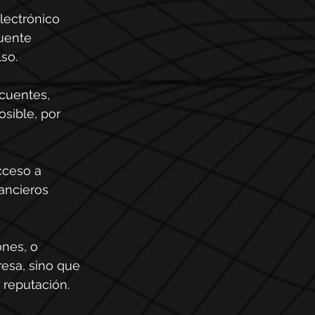
lectrónico 
uente 
lso.
cuentes, 
sible, por 
cceso a 
ancieros 
nes, o 
esa, sino que 
 reputación.