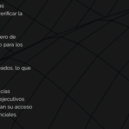
as 
ificar la 
ero de 
 para los 
ados, lo que 
cias 
ejecutivos 
tan su acceso 
nciales.