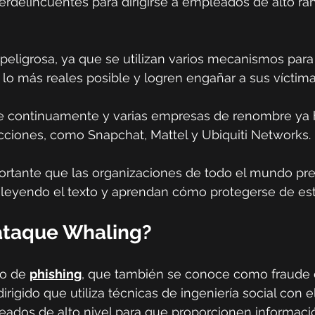
iberdelincuentes para dirigirse a empleados de alto r
peligrosa, ya que se utilizan varios mecanismos para
o más reales posible y logren engañar a sus víctima
 continuamente y varias empresas de renombre ya 
cciones, como Snapchat, Mattel y Ubiquiti Networks.
portante que las organizaciones de todo el mundo pr
n leyendo el texto y aprendan cómo protegerse de es
ataque Whaling?
po de 
phishing
, que también se conoce como fraude 
irigido que utiliza técnicas de ingeniería social con e
eados de alto nivel para que proporcionen informaci