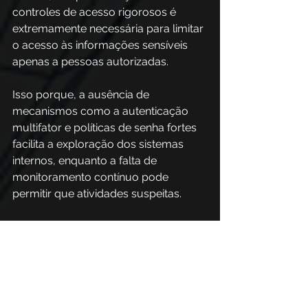
controles de acesso rigorosos é 
extremamente necessária para limitar 
o acesso às informações sensíveis 
apenas a pessoas autorizadas.  
Isso porque, a ausência de 
mecanismos como a autenticação 
multifator e políticas de senha fortes 
facilita a exploração dos sistemas 
internos, enquanto a falta de 
monitoramento contínuo pode 
permitir que atividades suspeitas. 
Portanto, é preciso estabelecer 
processos claros de gestão de 
acessos e realizar auditorias 
regulares para garantir que qualquer 
tentativa de intrusão seja 