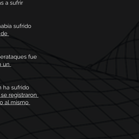
 a sufrir 
bía sufrido 
 de 
berataques fue 
 un 
ha sufrido 
se registraron 
o al mismo 