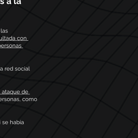
 a la 
las 
ultada con 
personas 
 red social 
n ataque de 
personas, como 
 se había 