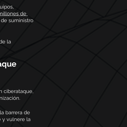
ipos, 
millones de 
 de suministro 
de la 
aque 
 ciberataque, 
ización.   
a barrera de 
 y vulnere la 