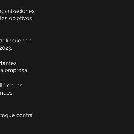
rganizaciones 
les objetivos 
rdelincuencia 
2023. 
rtantes 
la empresa. 
lá de las 
andes 
ataque contra 