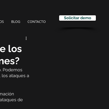
Solicitar demo
OS
BLOG
CONTACTO
e los
ones?
o. Podemos 
 los ataques a 
rmación 
ataques de 