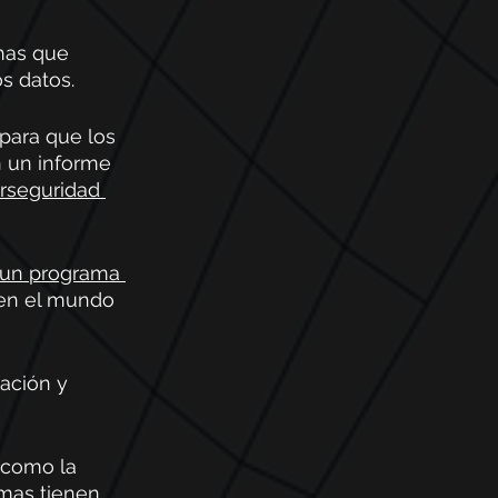
nas que 
s datos. 
para que los 
 un informe 
rseguridad 
un programa 
 en el mundo 
ación y 
 como la 
mas tienen 