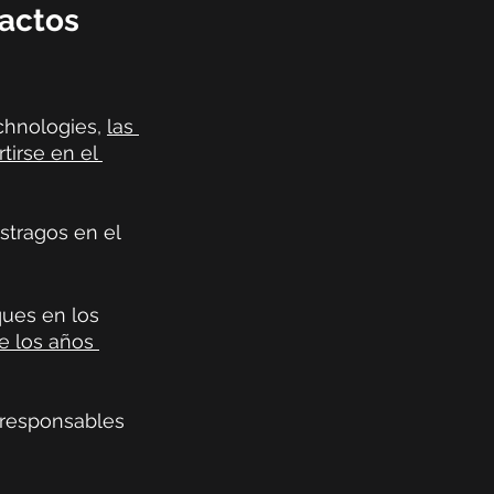
actos 
chnologies, 
las 
irse en el 
tragos en el 
ues en los 
e los años 
 responsables 