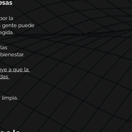
esas
or la 
a gente puede 
gida. 
las 
bienestar. 
uye a que la 
das 
 limpia, 